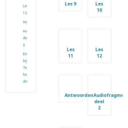
Les 9
Les
Les
10
12
Antwoorden
Audiofragmenten
deel
2
Les
Les
Errata
11
12
bij
7e
herziene
druk
Antwoorden
Audiofragmen
deel
2