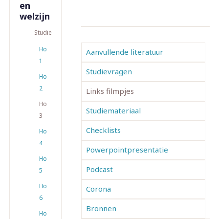
en
welzijn
Studiemateriaal
Hoofdstuk
Aanvullende literatuur
1
Studievragen
Hoofdstuk
2
Links filmpjes
Hoofdstuk
Studiemateriaal
3
Checklists
Hoofdstuk
4
Powerpointpresentatie
Hoofdstuk
Podcast
5
Hoofdstuk
Corona
6
Bronnen
Hoofdstuk