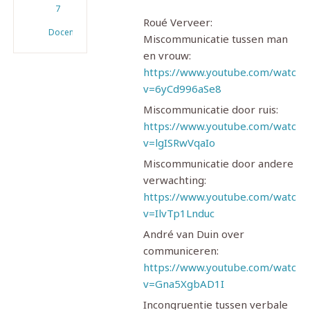
7
Roué Verveer:
Docenten
Miscommunicatie tussen man
en vrouw:
https://www.youtube.com/watch?
v=6yCd996aSe8
Miscommunicatie door ruis:
https://www.youtube.com/watch?
v=lgISRwVqaIo
Miscommunicatie door andere
verwachting:
https://www.youtube.com/watch?
v=IlvTp1Lnduc
André van Duin over
communiceren:
https://www.youtube.com/watch?
v=Gna5XgbAD1I
Incongruentie tussen verbale