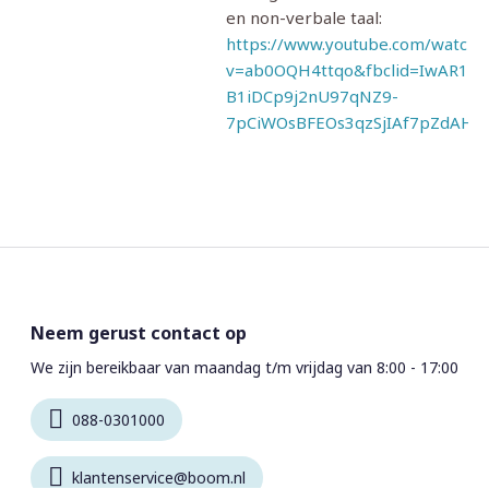
en non-verbale taal:
https://www.youtube.com/watch?
v=ab0OQH4ttqo&fbclid=IwAR1Rd
B1iDCp9j2nU97qNZ9-
7pCiWOsBFEOs3qzSjIAf7pZdAHc
Neem gerust contact op
We zijn bereikbaar van maandag t/m vrijdag van 8:00 - 17:00
088-0301000
klantenservice@boom.nl