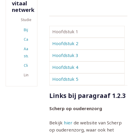
vitaal
netwerk
Studiemateriaal
Bijlagen
Hoofdstuk 1
Casussen
Hoofdstuk 2
Aanvullend
Hoofdstuk 3
studiemateriaal
Cliëntprofielen
Hoofdstuk 4
Links
Hoofdstuk 5
Links bij paragraaf 1.2.3
Scherp op ouderenzorg
Bekijk
hier
de website van Scherp
op ouderenzorg, waar ook het