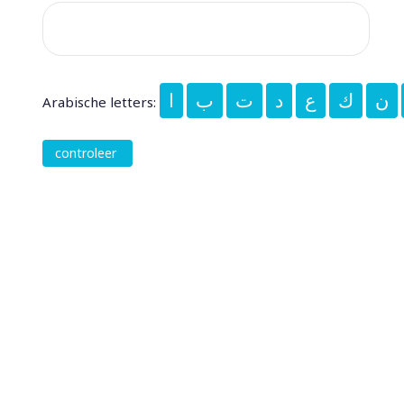
ن
ك
ع
د
ت
ب
ا
Arabische letters:
controleer