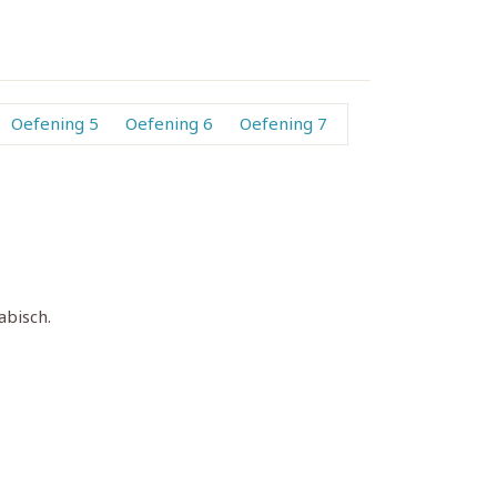
Oefening 5
Oefening 6
Oefening 7
abisch.