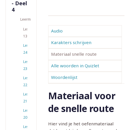
- Deel
4
Leermateriaal
Les
Audio
13
Karakters schrijven
Les
24
Materiaal snelle route
Les
Alle woorden in Quizlet
23
Woordenlijst
Les
22
Materiaal voor
Les
21
de snelle route
Les
20
Hier vind je het oefenmateriaal
Les