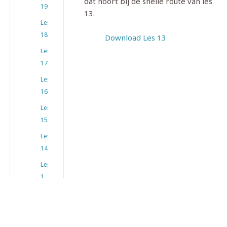
dat hoort bij de snelle route van les
19
13.
Les
18
Download Les 13
Les
17
Les
16
Les
15
Les
14
Les
1
Les
12
Les