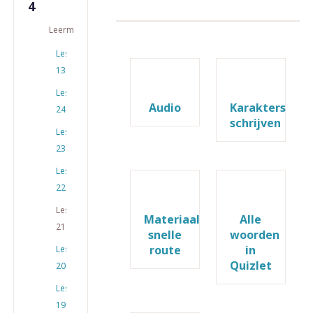
4
Leermateriaal
Les
13
Les
Audio
Karakters
24
schrijven
Les
23
Les
22
Les
Materiaal
Alle
21
snelle
woorden
route
in
Les
Quizlet
20
Les
19