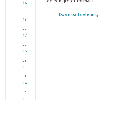
op een groter formaat.
19
Les
Download oefening 5
18
Les
17
Les
16
Les
15
Les
14
Les
1
Les
12
Les