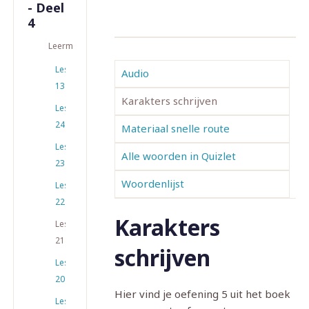
- Deel
4
Leermateriaal
Les
Audio
13
Karakters schrijven
Les
24
Materiaal snelle route
Les
Alle woorden in Quizlet
23
Woordenlijst
Les
22
Karakters
Les
21
schrijven
Les
20
Hier vind je oefening 5 uit het boek
Les