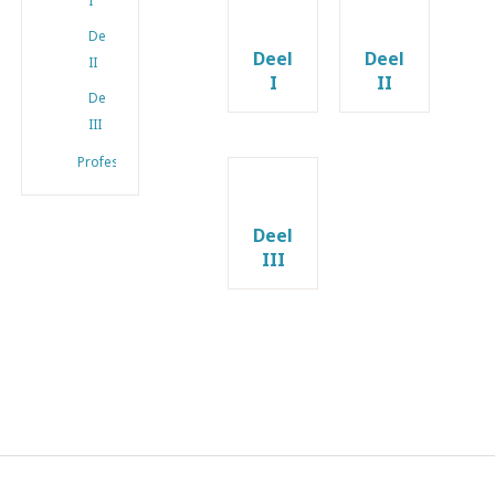
I
Deel
Deel
Deel
II
I
II
Deel
III
Professionals
Deel
III