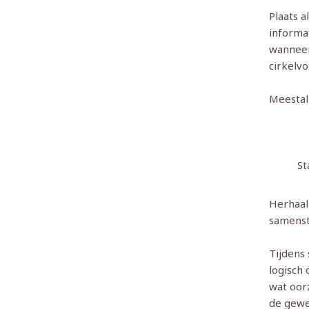
Plaats a
informat
wanneer 
cirkelv
Meestal 
St
Herhaal
samenst
Tijdens 
logisch
wat oor
de gewe