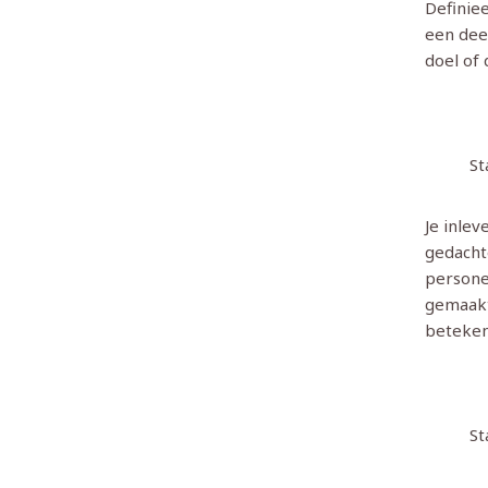
Definiee
een deel
doel of 
St
Je inle
gedacht
persone
gemaakt
beteken
St