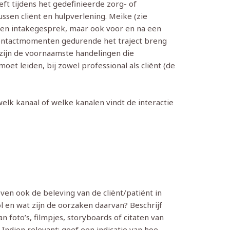
ft tijdens het gedefinieerde zorg- of
ussen cliënt en hulpverlening. Meike (zie
 een intakegesprek, maar ook voor en na een
 contactmomenten gedurende het traject breng
t zijn de voornaamste handelingen die
moet leiden, bij zowel professional als cliënt (de
elk kanaal of welke kanalen vindt de interactie
ven ook de beleving van de cliënt/patiënt in
l en wat zijn de oorzaken daarvan? Beschrijf
n foto’s, filmpjes, storyboards of citaten van
 Indien relevant: geef een indicatie van hoe