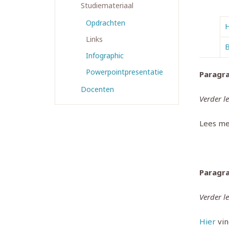
Studiemateriaal
Opdrachten
H
Links
B
Infographic
Powerpointpresentatie
Paragr
Docenten
Verder l
Lees me
Paragra
Verder l
Hier
vin