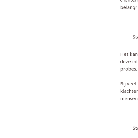
belangri
St
Het kan
deze inf
probes, 
Bij vee
klachte
mensen 
St