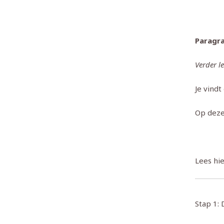
Paragra
Verder l
Je vind
Op dez
Lees hi
Stap 1: