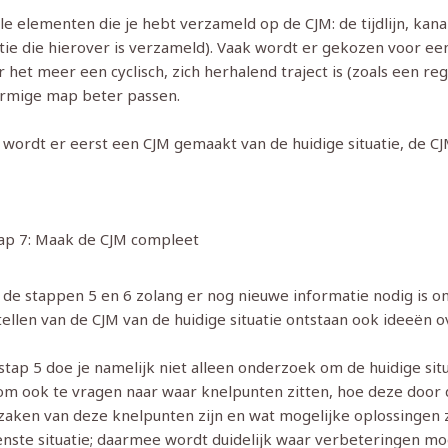
lle elementen die je hebt verzameld op de CJM: de tijdlijn, kan
ie die hierover is verzameld). Vaak wordt er gekozen voor een l
het meer een cyclisch, zich herhalend traject is (zoals een re
ormige map beter passen.
wordt er eerst een CJM gemaakt van de huidige situatie, de CJM
ap 7: Maak de CJM compleet
 de stappen 5 en 6 zolang er nog nieuwe informatie nodig is 
ellen van de CJM van de huidige situatie ontstaan ook ideeën o
stap 5 doe je namelijk niet alleen onderzoek om de huidige situ
 om ook te vragen naar waar knelpunten zitten, hoe deze door 
zaken van deze knelpunten zijn en wat mogelijke oplossingen 
nste situatie; daarmee wordt duidelijk waar verbeteringen mog