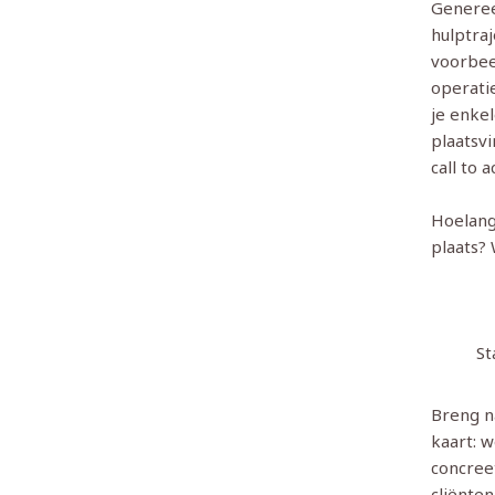
Genereer
hulptraj
voorbee
operati
je enkel
plaatsvi
call to a
Hoelang 
plaats?
St
Breng n
kaart: 
concreet
cliënten