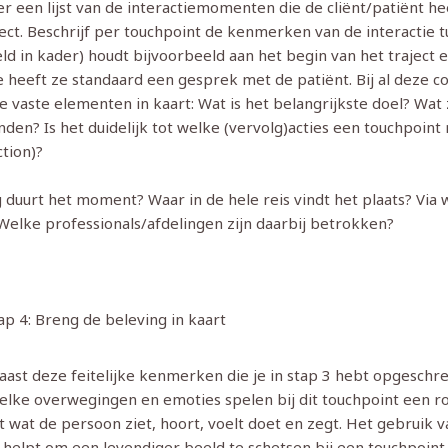
 een lijst van de interactiemomenten die de cliënt/patiënt hee
ect. Beschrijf per touchpoint de kenmerken van de interactie t
ld in kader) houdt bijvoorbeeld aan het begin van het traject
e heeft ze standaard een gesprek met de patiënt. Bij al deze
e vaste elementen in kaart: Wat is het belangrijkste doel? Wa
nden? Is het duidelijk tot welke (vervolg)acties een touchpoint 
ction)?
duurt het moment? Waar in de hele reis vindt het plaats? Via w
 Welke professionals/afdelingen zijn daarbij betrokken?
ap 4: Breng de beleving in kaart
aast deze feitelijke kenmerken die je in stap 3 hebt opgeschre
welke overwegingen en emoties spelen bij dit touchpoint een ro
 wat de persoon ziet, hoort, voelt doet en zegt. Het gebruik va
 helpt om een levendiger beeld te schetsen bij een touchpoint.