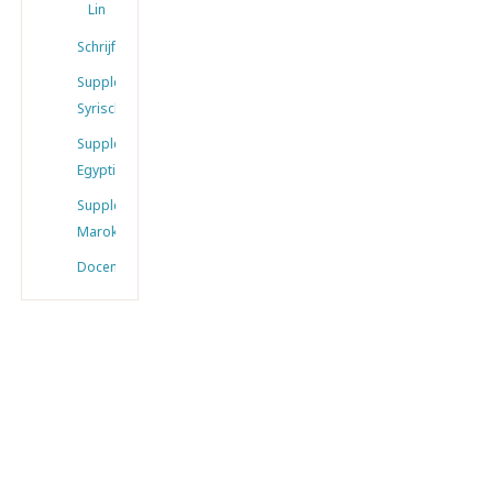
Links
Schrijfschrift
Supplement
Syrisch
Supplement
Egyptisch
Supplement
Marokkaans
Docenten