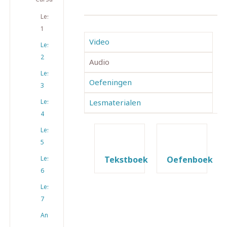
Les
1
Video
Les
2
Audio
Les
Oefeningen
3
Les
Lesmaterialen
4
Les
5
Les
Tekstboek
Oefenboek
6
Les
7
Antwoorden