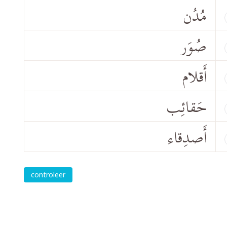
مُدُن
صُوَر
أَقلام
حَقائِب
أَصدِقاء
controleer