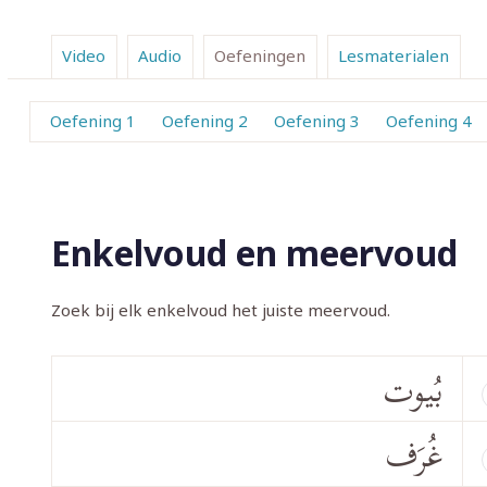
Video
Audio
Oefeningen
Lesmaterialen
Oefening 1
Oefening 2
Oefening 3
Oefening 4
Enkelvoud en meervoud
Zoek bij elk enkelvoud het juiste meervoud.
بُيوت
غُرَف