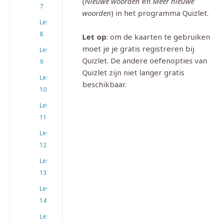
(
Nieuwe woorden
en
Meer nieuwe
7
woorden
) in het programma Quizlet.
Les
8
Let op
: om de kaarten te gebruiken
moet je je gratis registreren bij
Les
Quizlet. De andere oefenopties van
9
Quizlet zijn niet langer gratis
Les
beschikbaar.
10
Les
11
Les
12
Les
13
Les
14
Les