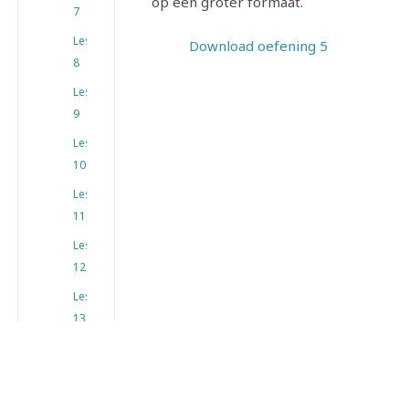
op een groter formaat.
7
Les
Download oefening 5
8
Les
9
Les
10
Les
11
Les
12
Les
13
Les
14
Les