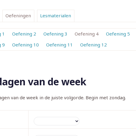
Oefeningen
Lesmaterialen
g 1
Oefening 2
Oefening 3
Oefening 4
Oefening 5
g 9
Oefening 10
Oefening 11
Oefening 12
dagen van de week
agen van de week in de juiste volgorde. Begin met zondag.