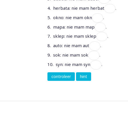
4. herbata: nie mam herbat
.
5. okno: nie mam okn
.
6. mapa: nie mam map
.
7. sklep: nie mam sklep
.
8. auto: nie mam aut
.
9. sok: nie mam sok
.
10. syn: nie mam syn
.
controleer
hint
Neem gerust contact op