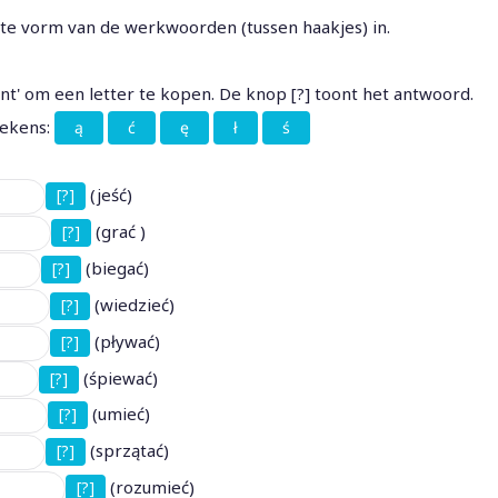
iste vorm van de werkwoorden (tussen haakjes) in.
hint' om een letter te kopen. De knop [?] toont het antwoord.
tekens:
ą
ć
ę
ł
ś
(jeść)
[?]
(grać )
[?]
(biegać)
[?]
(wiedzieć)
[?]
(pływać)
[?]
(śpiewać)
[?]
(umieć)
[?]
(sprzątać)
[?]
(rozumieć)
[?]