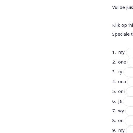
Vul de ju
Klik op '
Speciale 
1. my
2. one
3. ty
4. ona
5. oni
6. ja
7. wy
8. on
9. my