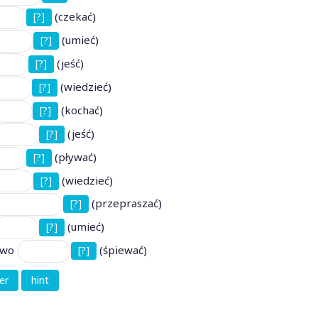
(czekać)
[?]
(umieć)
[?]
(jeść)
[?]
(wiedzieć)
[?]
(kochać)
[?]
(jeść)
[?]
(pływać)
[?]
(wiedzieć)
[?]
(przepraszać)
[?]
(umieć)
[?]
two
(śpiewać)
[?]
eer
hint