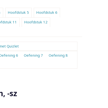
4
Hoofdstuk 5
Hoofdstuk 6
fdstuk 11
Hoofdstuk 12
met Quizlet
Oefening 6
Oefening 7
Oefening 8
, -sz