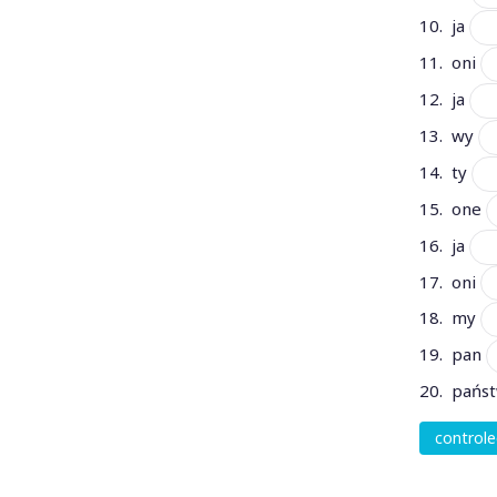
10. ja
11. oni
12. ja
13. wy
14. ty
15. one
16. ja
17. oni
18. my
19. pan
20. pańs
control