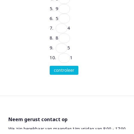
5. 9
6. 5
7.
4
8. 8
9.
5
10.
1
controleer
Neem gerust contact op
We zijn bereikbaar van maandag t/m vrijdag van 8:00 - 17:00